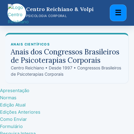
Centro Reichiano & Volpi
☰
Pular
PSICOLOGIA CORPORAL
para
o
conteúdo
ANAIS CIENTÍFICOS
Anais dos Congressos Brasileiros
de Psicoterapias Corporais
Centro Reichiano • Desde 1997 • Congressos Brasileiros
de Psicoterapias Corporais
Apresentação
Normas
Edição Atual
Edições Anteriores
Como Enviar
Formulário
Pesquisa Interna