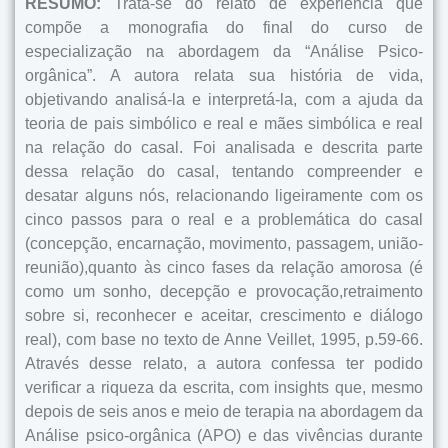
RESUMO:
Trata-se do relato de experiência que
compõe a monografia do final do curso de
especialização na abordagem da “Análise Psico-
orgânica”. A autora relata sua história de vida,
objetivando analisá-la e interpretá-la, com a ajuda da
teoria de pais simbólico e real e mães simbólica e real
na relação do casal. Foi analisada e descrita parte
dessa relação do casal, tentando compreender e
desatar alguns nós, relacionando ligeiramente com os
cinco passos para o real e a problemática do casal
(concepção, encarnação, movimento, passagem, união-
reunião),quanto às cinco fases da relação amorosa (é
como um sonho, decepção e provocação,retraimento
sobre si, reconhecer e aceitar, crescimento e diálogo
real), com base no texto de Anne Veillet, 1995, p.59-66.
Através desse relato, a autora confessa ter podido
verificar a riqueza da escrita, com insights que, mesmo
depois de seis anos e meio de terapia na abordagem da
Análise psico-orgânica (APO) e das vivências durante