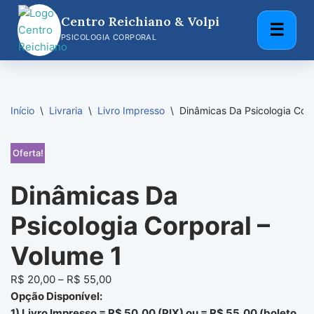
Centro Reichiano & Volpi
☰
Pular
PSICOLOGIA CORPORAL
para
o
conteúdo
Início
\
Livraria
\
Livro Impresso
\
Dinâmicas Da Psicologia Corp
Oferta!
Dinâmicas Da
Psicologia Corporal –
Volume 1
R$
20,00
–
R$
55,00
Opção Disponível:
1) Livro Impresso = R$ 50,00 (PIX) ou = R$ 55,00 (boleto