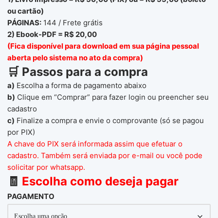
ou cartão)
PÁGINAS:
144 / Frete grátis
2) Ebook-PDF = R$ 20,00
(Fica disponível para download em sua página pessoal
aberta pelo sistema no ato da compra)
🛒
Passos
para
a
compra
a)
Escolha
a
forma
de
pagamento
abaixo
b)
Clique
em
“
Comprar”
para
fazer
login
ou
preencher
seu
cadastro
c)
Finalize
a
compra
e envie o comprovante (só se pagou
por PIX)
A chave do PIX será informada assim que efetuar o
cadastro. Também será enviada por e-mail ou você pode
solicitar por whatsapp.
🧾
Escolha
como
deseja
pagar
PAGAMENTO