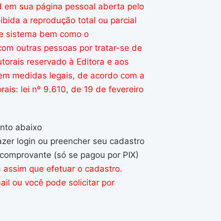
d em sua página pessoal aberta pelo
ibida a reprodução total ou parcial
o e sistema bem como o
m outras pessoas por tratar-se de
utorais reservado à Editora e aos
 em medidas legais, de acordo com a
rais: lei nº 9.610, de 19 de fevereiro
nto
abaixo
azer
login
ou
preencher
seu
cadastro
 comprovante (só se pagou por PIX)
 assim que efetuar o cadastro.
l ou você pode solicitar por