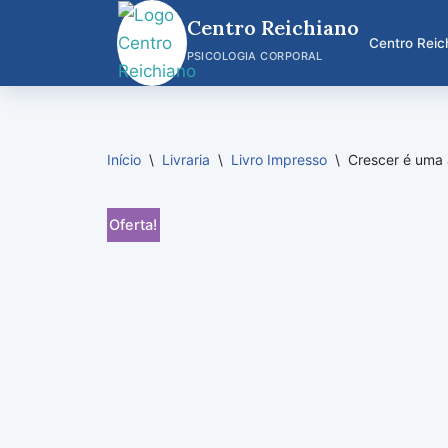
Centro Reichiano
Centro Reic
Pular
PSICOLOGIA CORPORAL
para
o
conteúdo
Início
\
Livraria
\
Livro Impresso
\
Crescer é uma 
Oferta!