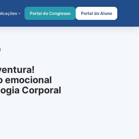
licações
Portal do Congresso
Portal do Aluno
l
ventura!
o emocional
ogia Corporal