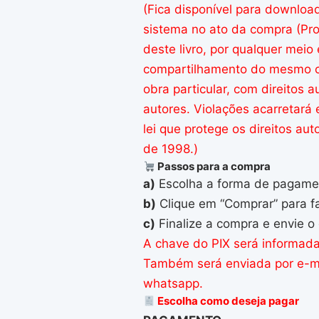
(Fica disponível para downloa
sistema no ato da compra (
Pro
deste livro, por qualquer mei
compartilhamento do mesmo co
obra particular, com direitos a
autores. Violações acarretará
lei que protege os direitos auto
de 1998.)
Passos
para
a
compra
a)
Escolha
a
forma
de
pagame
b)
Clique
em
“
Comprar”
para
f
c)
Finalize
a
compra
e envie o
A chave do PIX será informada
Também será enviada por e-mai
whatsapp.
Escolha
como
deseja
pagar