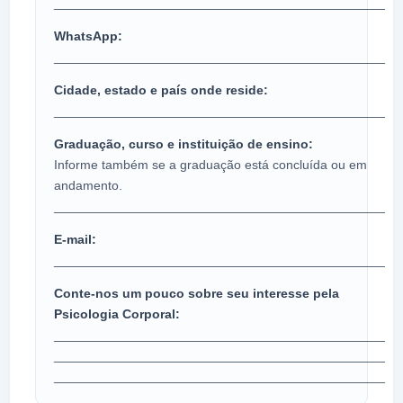
______________________________________________
WhatsApp:
______________________________________________
Cidade, estado e país onde reside:
______________________________________________
Graduação, curso e instituição de ensino:
Informe também se a graduação está concluída ou em
andamento.
______________________________________________
E-mail:
______________________________________________
Conte-nos um pouco sobre seu interesse pela
Psicologia Corporal:
______________________________________________
______________________________________________
______________________________________________