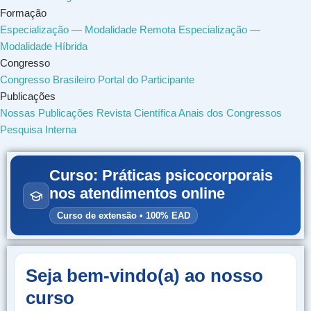
Formação
Especialização — Modalidade Remota
Especialização —
Modalidade Híbrida
Congresso
Congresso Brasileiro
Portal do Participante
Publicações
Nossas Publicações
Revista Científica
Anais dos Congressos
Pesquisa Interna
Curso: Práticas psicocorporais
nos atendimentos online
Curso de extensão • 100% EAD
Seja bem-vindo(a) ao nosso
curso