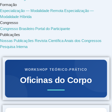
Formação
Especialização — Modalidade Remota
Especialização —
Modalidade Híbrida
Congresso
Congresso Brasileiro
Portal do Participante
Publicações
Nossas Publicações
Revista Científica
Anais dos Congressos
Pesquisa Interna
WORKSHOP TEÓRICO-PRÁTICO
Oficinas do Corpo