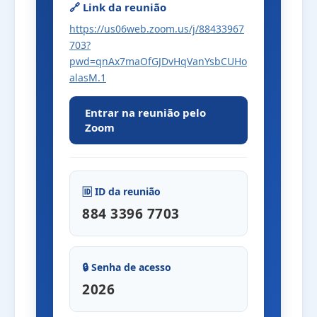
🔗 Link da reunião
https://us06web.zoom.us/j/88433967
703?
pwd=qnAx7maOfGJDvHqVanYsbCUHo
alasM.1
Entrar na reunião pelo
Zoom
🆔 ID da reunião
884 3396 7703
🔒 Senha de acesso
2026